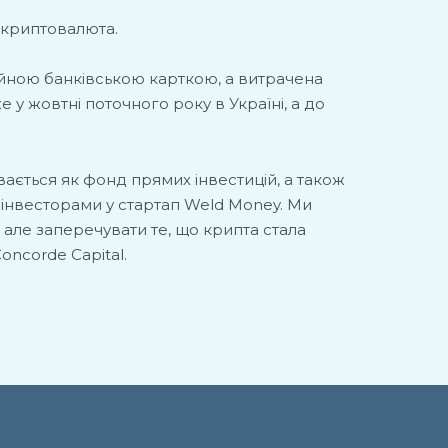
 криптовалюта.
айною банківською карткою, а витрачена
 у жовтні поточного року в Україні, а до
вається як фонд прямих інвестицій, а також
и інвесторами у стартап Weld Money. Ми
и, але заперечувати те, що крипта стала
oncorde Capital.