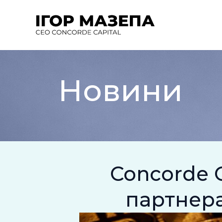
Перейти
до
вмісту
Новини
Concorde 
партнера