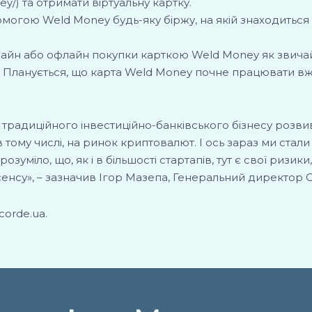
ey/) та отримати віртуальну картку.
помогою Weld Money будь-яку біржу, на якій знаходиться
нлайн або офлайн покупки карткою Weld Money як звич
і. Планується, що карта Weld Money почне працювати вже
ім традиційного інвестиційно-банківського бізнесу розви
в тому числі, на ринок криптовалют. І ось зараз ми стал
зуміло, що, як і в більшості стартапів, тут є свої ризик
енсу», – зазначив Ігор Мазепа, Генеральний директор C
corde.ua.