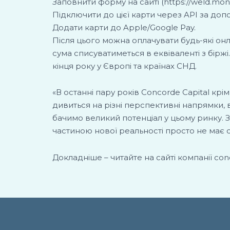
Заповнити форму на сайті (https://weld.mon
Підключити до цієї карти через API за до
Додати карти до Apple/Google Pay.
Після цього можна оплачувати будь-які о
сума списуватиметься в еквіваленті з бірж
кінця року у Європі та країнах СНД.
«В останні пару років Concorde Capital кр
дивиться на різні перспективні напрямки, 
бачимо великий потенціал у цьому ринку. Зро
частиною нової реальності просто не має с
Докладніше – читайте на сайті компанії con