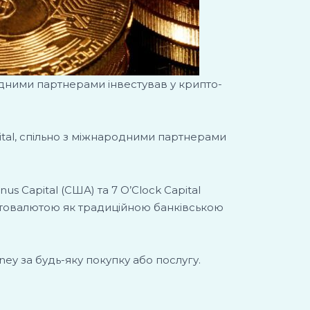
родними партнерами інвестував у крипто-
ital, спільно з міжнародними партнерами
us Capital (США) та 7 O’Clock Capital
иптовалютою як традиційною банківською
y за будь-яку покупку або послугу.