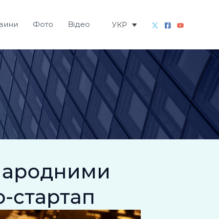
вини
Фото
Відео
УКР
жнародними
о-стартап