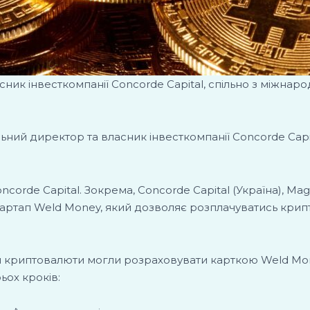
сник інвесткомпанії Concorde Capital, спільно з міжна
льний директор та власник інвесткомпанії Concorde Cap
corde Capital. Зокрема, Concorde Capital (Україна), Magn
 стартап Weld Money, який дозволяє розплачуватись кр
и криптовалюти могли розраховувати карткою Weld Mone
ьох кроків: