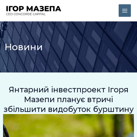
Перейти
Main
до
Men
вмісту
Новини
Янтарний інвестпроект Ігоря
Мазепи планує втричі
збільшити видобуток бурштину