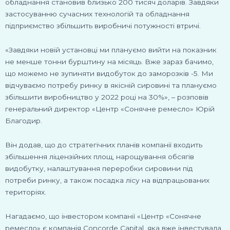
обладнання становив близько 200 тисяч доларів. Завдяки
застосуванню сучасних технологій та обладнання
підприємство збільшить виробничі потужності втричі.
«Завдяки новій установці ми плануємо вийти на показник
не менше тонни бурштину на місяць. Вже зараз бачимо,
що можемо не зупиняти видобуток до заморозків -5. Ми
відчуваємо потребу ринку в якісній сировині та плануємо
збільшити виробництво у 2022 році на 30%», – розповів
генеральний директор «Центр «Сонячне ремесло» Юрій
Благодир.
Він додав, що до стратегічних планів компанії входить
збільшення ліцензійних площ, нарощування обсягів
видобутку, налаштування переробки сировини під
потреби ринку, а також посадка лісу на відпрацьованих
територіях.
Нагадаємо, що інвестором компанії «Центр «Сонячне
ремесло» є компанія Concorde Capital, яка вже інвестувала