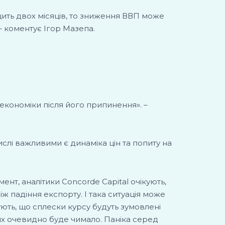
ищить двох місяців, то зниження ВВП може
– коментує Ігор Мазепа.
кономіки після його припинення». –
слі важливими є динаміка цін та попиту на
нт, аналітики Concorde Capital очікують,
ніж падіння експорту. І така ситуація може
ують, що сплески курсу будуть зумовлені
их очевидно буде чимало. Паніка серед