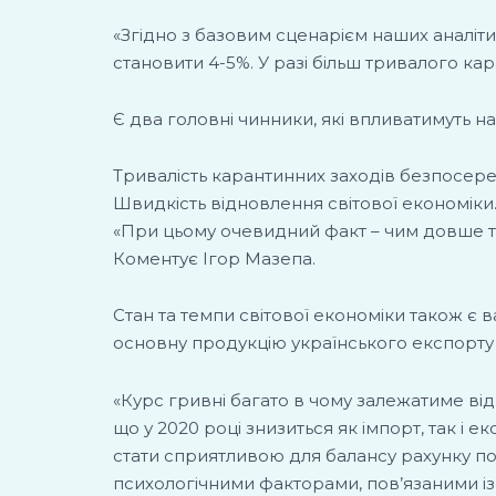
«Згідно з базовим сценарієм наших аналіти
становити 4-5%. У разі більш тривалого ка
Є два головні чинники, які впливатимуть н
Тривалість карантинних заходів безпосеред
Швидкість відновлення світової економіки
«При цьому очевидний факт – чим довше т
Коментує Ігор Мазепа.
Стан та темпи світової економіки також є 
основну продукцію українського експорту 
«Курс гривні багато в чому залежатиме від
що у 2020 році знизиться як імпорт, так і е
стати сприятливою для балансу рахунку пот
психологічними факторами, пов’язаними із