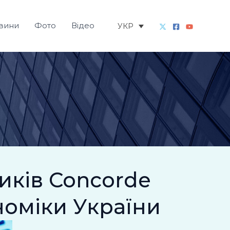
вини
Фото
Відео
УКР
тиків Concorde
номіки України