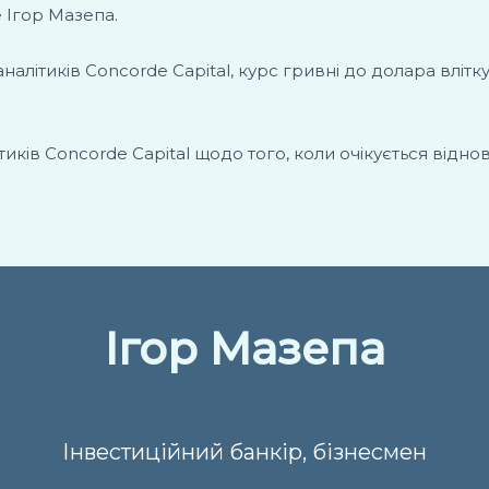
е Ігор Мазепа.
налітиків Concorde Capital, курс гривні до долара вліт
ків Concorde Capital щодо того, коли очікується відно
Ігор Мазепа
Інвестиційний банкір, бізнесмен