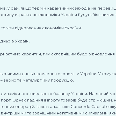
ків, у разі, якщо термін карантинних заходів не перев
рантину втрати для економіки України будуть більшими» 
а темпи відновлення економіки України:
ньо в Україні.
.
риватиме карантин, тим складнішим буде відновлення е
важливими для відновлення економіки України. У тому чи
– зерно та металургійну продукцію.
 динаміки торговельного балансу України. На даний моме
кспорт. Однак падіння імпорту товарів буде стрімкішим, 
очних операцій. Також аналітики Concorde Capital очік
 внутрішніми та зовнішніми негативними сигналами, як