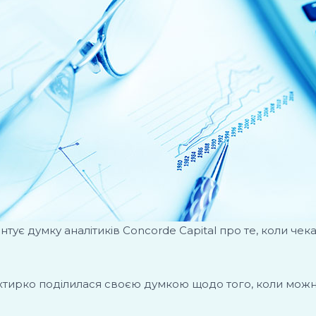
ентує думку аналітиків Concorde Capital про те, коли че
Охтирко поділилася своєю думкою щодо того, коли можн