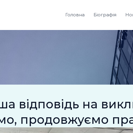
Головна
Біографія
Но
ша відповідь на викли
ємо, продовжуємо пр