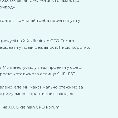
 XIX Ukrainian CFO Forum, і сказав, що
приводу
тратегії компаній треба переглянути у
дискусії на XIX Ukrainian CFO Forum.
рацювати у новій реальності. Якщо коротко,
ь. Ми інвестуємо у наші проекти у сфері
и проект котеджного селища SHELEST.
далено, але ми максимально стежимо за
дотримуємося карантинних заходів».
 на XIX Ukrainian CFO Forum.