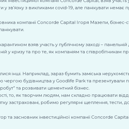
к інвестиційної компанії Concorde Capital, взяв участь у
и у зв’язку з викликами covid-19, але панікувати немає 
ника компанії Concorde Capital Ігоря Мазепи, бізнес-с
панікувати.
карантином взяв участь у публічному заході – панельній 
ій у кризу та про те, як компаніям та співробітникам п
лися інші. Наприклад, зараз бумить заміська нерухоміст
гою чергою будівництва у Goodlife Park та презентувал
обут” та розвивати цементний бізнес.
сті, то, як творчим людям, нам складно працювати від
инятку застраховані, робимо регулярні щеплення, тести, 
р та засновник інвестиційної компанії Concorde Capital,