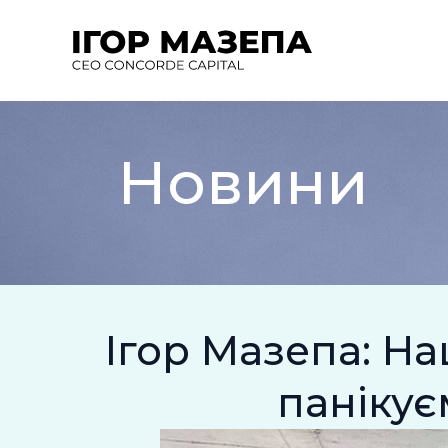
Перейти
до
вмісту
Новини
Ігор Мазепа: На
паніку