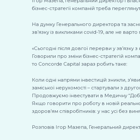
Ігор Мазепа, Генеральний директор і власни
бізнес-стратегії компаній треба переглянут
На думку Генерального директора та заснов
зв’язку із викликами covid-19, але не варто 
«Сьогодні після довгої перерви у зв’язку з 
Говорили про зміни бізнес-стратегій компан
то Concorde Capital зараз робить таке:
Коли одні напрями інвестицій зникли, з’яви
заміської нерухомості – стартували з дру
Продовжуємо інвестувати в Медичну “Добр
Якщо говорити про роботу в новій реально
здоров’ям співробітників: у нас усі без в
Розповів Ігор Мазепа, Генеральний директо