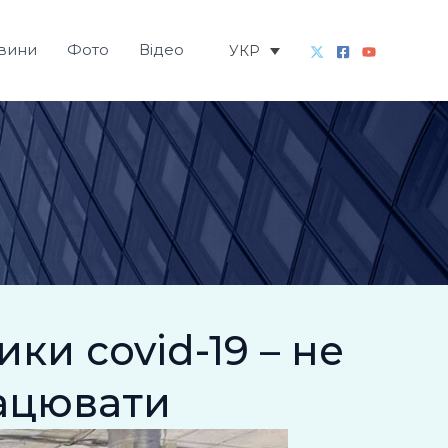
вини
Фото
Відео
УКР
ки covid-19 – не
ацювати