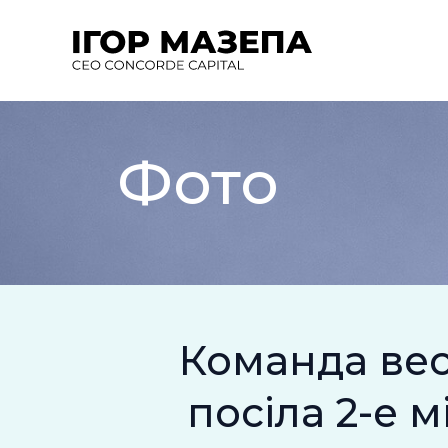
Перейти
до
вмісту
Фото
Команда вес
посіла 2-е м