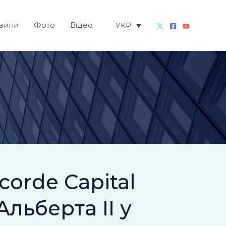
вини
Фото
Відео
УКР
orde Capital
Альберта II у