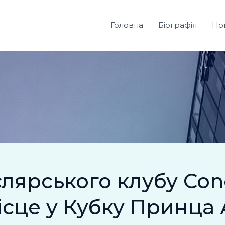
Головна
Біографія
Но
лярського клубу Conc
ісце у Кубку Принца 