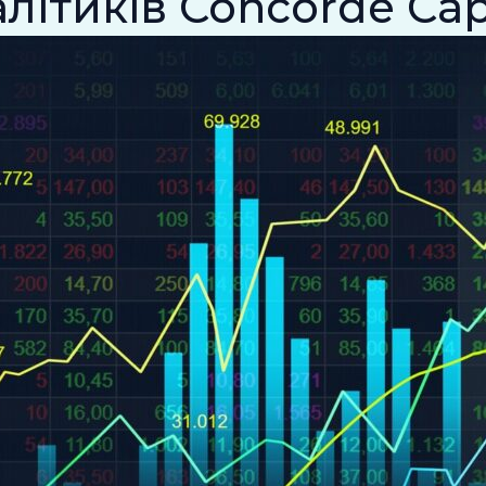
літиків Concorde Cap