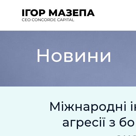
Перейти
до
вмісту
Новини
Міжнародні і
агресії з б