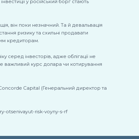
 інвестиції у російський борг стають
щія, він поки незначний. Та й девальвація
остання ризику та схильні продавати
ним кредиторам.
ку серед інвесторів, адже облігації не
 не важливий курс долара чи котирування
oncorde Capital (Генеральний директор та
y-otsenivayut-risk-voyny-s-rf