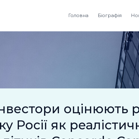
Головна
Біографія
Но
нвестори оцінюють 
оку Росії як реалісти