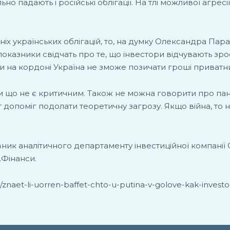
о падають і російські облігації. На тлі можливої агресії
шніх українських облігацій, то, на думку Олександра Пара
 показники свідчать про те, що інвестори відчувають зр
ками на кордоні Україна не зможе позичати гроші приват
ки що не є критичним. Також не можна говорити про пані
іт допоміг подолати теоретичну загрозу. Якщо війна, то
к аналітичного департаменту інвестиційної компанії C
.Фінанси.
e/znaet-li-uorren-baffet-chto-u-putina-v-golove-kak-investor