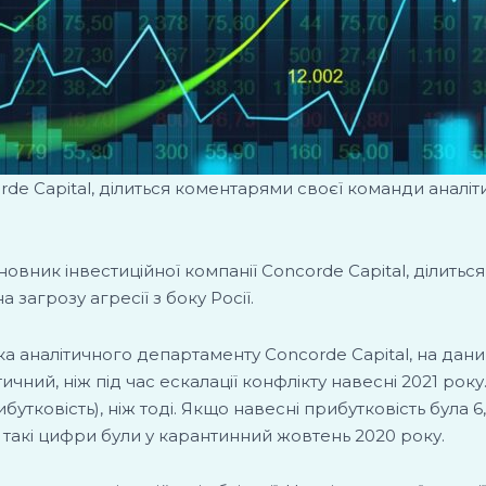
e Capital, ділиться коментарями своєї команди аналіти
овник інвестиційної компанії Concorde Capital, ділитьс
 загрозу агресії з боку Росії.
ка аналітичного департаменту Concorde Capital, на дан
стичний, ніж під час ескалації конфлікту навесні 2021 рок
утковість), ніж тоді. Якщо навесні прибутковість була 6,
є такі цифри були у карантинний жовтень 2020 року.