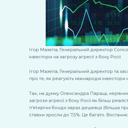
Ігор Мазепа, Генеральний директор Concord
інвестори на загрозу агресії з боку Росії
Ігор Мазепа, Генеральний директор та засн
про те, як реагують міжнародні інвестори на
Так, на думку Олександра Паращі, керівни
загрози агресії з боку Росії як більш реалі
п’ятирічні бонди зараз дешевші (більша приб
ставки зросли до 7,5%. Це багато. Востанн