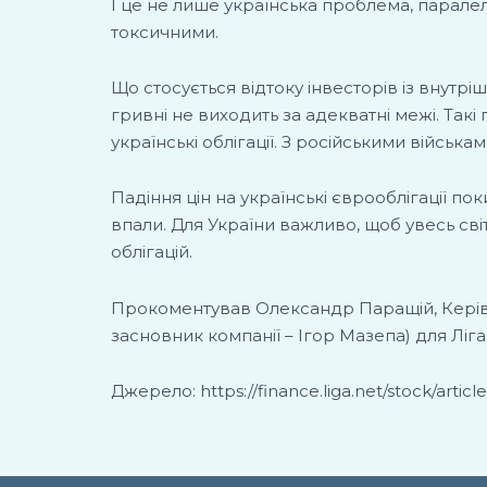
І це не лише українська проблема, паралельн
токсичними.
Що стосується відтоку інвесторів із внутрі
гривні не виходить за адекватні межі. Такі
українські облігації. З російськими війсь
Падіння цін на українські єврооблігації по
впали. Для України важливо, щоб увесь св
облігацій.
Прокоментував Олександр Паращій, Керівни
засновник компанії – Ігор Мазепа) для Ліга
Джерело: https://finance.liga.net/stock/articl