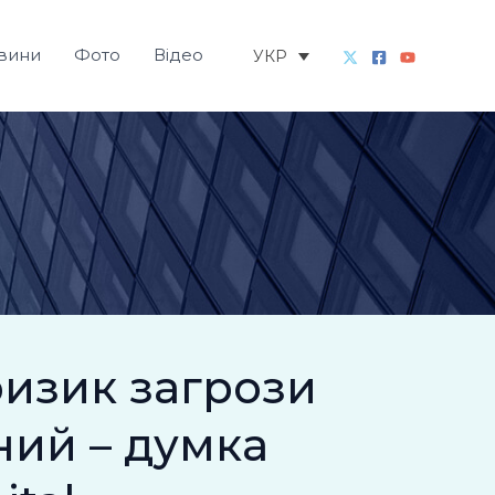
вини
Фото
Відео
УКР
ризик загрози
чний – думка