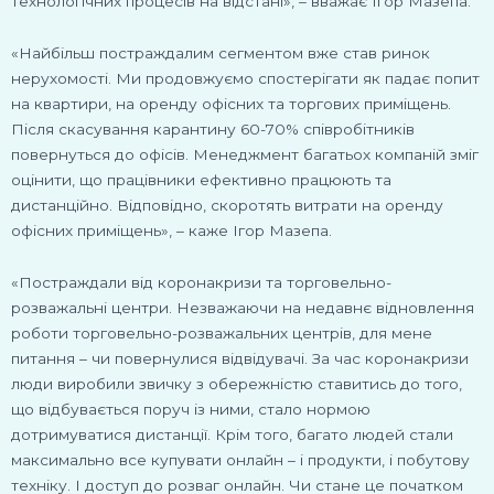
технологічних процесів на відстані», – вважає Ігор Мазепа.
«Найбільш постраждалим сегментом вже став ринок
нерухомості. Ми продовжуємо спостерігати як падає попит
на квартири, на оренду офісних та торгових приміщень.
Після скасування карантину 60-70% співробітників
повернуться до офісів. Менеджмент багатьох компаній зміг
оцінити, що працівники ефективно працюють та
дистанційно. Відповідно, скоротять витрати на оренду
офісних приміщень», – каже Ігор Мазепа.
«Постраждали від коронакризи та торговельно-
розважальні центри. Незважаючи на недавнє відновлення
роботи торговельно-розважальних центрів, для мене
питання – чи повернулися відвідувачі. За час коронакризи
люди виробили звичку з обережністю ставитись до того,
що відбувається поруч із ними, стало нормою
дотримуватися дистанції. Крім того, багато людей стали
максимально все купувати онлайн – і продукти, і побутову
техніку. І доступ до розваг онлайн. Чи стане це початком