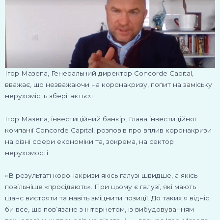
Ігор Мазепа, Генеральний директор Concorde Capital,
вважає, що незважаючи на коронакризу, попит на заміську
нерухомість зберігається
Ігор Мазепа, інвестиційний банкір, Глава інвестиційної
компанії Concorde Capital, розповів про вплив коронакризи
на різні сфери економіки та, зокрема, на сектор
нерухомості.
«В результаті коронакризи якісь галузі швидше, а якісь
повільніше «просідають». При цьому є галузі, які мають
шанс вистояти та навіть зміцнити позиції. До таких я відніс
би все, що пов’язане з інтернетом, із вибудовуванням