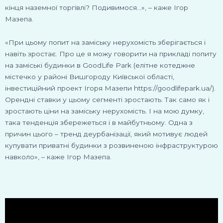
кінця наземної торгівлі? Подивимося…», – каже Ігор
Мазепа.
«При цьому попит на заміську нерухомість зберігається і
навіть зростає. Про це я можу говорити на прикладі попиту
на заміські будинки в GoodLife Park (елітне котеджне
містечко у районі Вишгороду Київської області,
інвестиційний проект Ігоря Мазепи https://goodlifepark.ua/).
Орендні ставки у цьому сегменті зростають. Так само як і
зростають ціни на заміську нерухомість. І на мою думку,
така тенденція збережеться і в майбутньому. Одна з
причин цього – тренд деурбанізації, який мотивує людей
купувати приватні будинки з розвиненою інфраструктурою
навколо», – каже Ігор Мазепа.