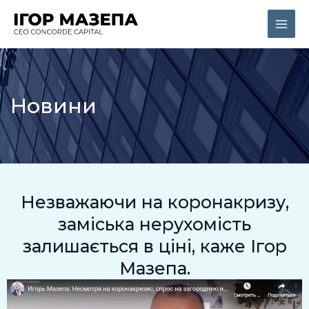
Перейти
Main
до
Men
вмісту
Новини
Незважаючи на коронакризу,
заміська нерухомість
залишається в ціні, каже Ігор
Мазепа.