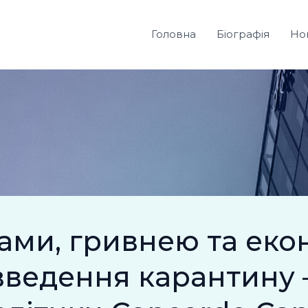
Головна
Біографія
Но
ами, гривнею та еко
введення карантину 