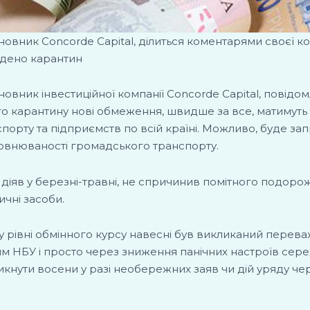
овник Concorde Capital, ділиться коментарями своєї ком
ведено карантин
овник інвестиційної компанії Concorde Capital, повідомл
ого карантину нові обмеження, швидше за все, матимуть
порту та підприємств по всій країні. Можливо, буде 
повнюваності громадського транспорту.
 діяв у березні-травні, не спричинив помітного подоро
ичні засоби.
 у рівні обмінного курсу навесні був викликаний перев
ям НБУ і просто через зниження панічних настроїв сер
икнути восени у разі необережних заяв чи дій уряду че