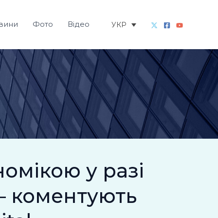
вини
Фото
Відео
УКР
номікою у разі
– коментують