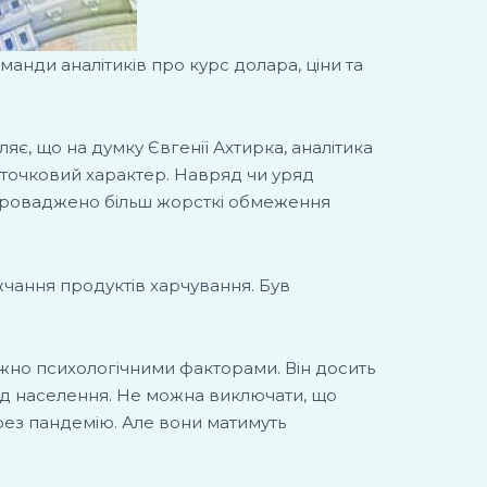
анди аналітиків про курс долара, ціни та
яє, що на думку Євгенії Ахтирка, аналітика
 точковий характер. Навряд чи уряд
запроваджено більш жорсткі обмеження
жчання продуктів харчування. Був
ажно психологічними факторами. Він досить
ед населення. Не можна виключати, що
рез пандемію. Але вони матимуть