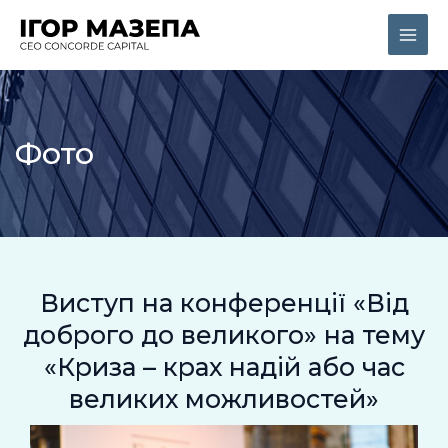
Перейти
Main
до
Men
вмісту
Фото
Виступ на конференції «Від
доброго до великого» на тему
«Криза – крах надій або час
великих можливостей»