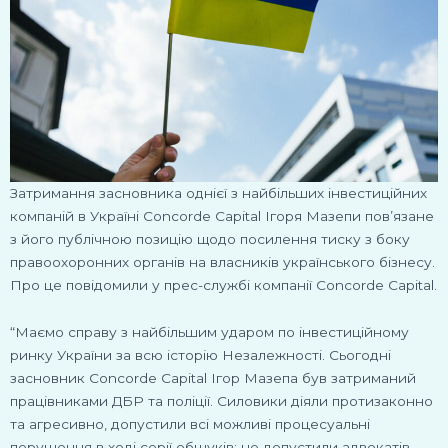
Затримання засновника однієї з найбільших інвестиційних
компаній в Україні Concorde Capital Ігоря Мазепи пов’язане
з його публічною позицію щодо посилення тиску з боку
правоохоронних органів на власників українського бізнесу.
Про це повідомили у прес-службі компанії Concorde Capital.
“Маємо справу з найбільшим ударом по інвестиційному
ринку України за всю історію Незалежності. Сьогодні
засновник Concorde Capital Ігор Мазепа був затриманий
працівниками ДБР та поліції. Силовики діяли протизаконно
та агресивно, допустили всі можливі процесуальні
порушення в ході серії обшуків: не допустили адвокатів,