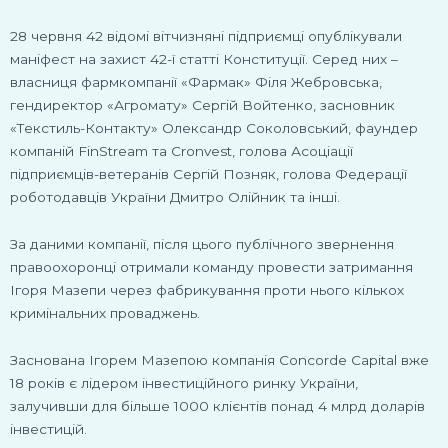
28 червня 42 відомі вітчизняні підприємці опублікували
маніфест на захист 42-ї статті Конституції. Серед них –
власниця фармкомпанії «Фармак» Філя Жебровська,
гендиректор «Агромату» Сергій Войтенко, засновник
«Текстиль-Контакту» Олександр Соколовський, фаундер
компаній FinStream та Cronvest, голова Асоціації
підприємців-ветеранів Сергій Позняк, голова Федерації
роботодавців України Дмитро Олійник та інші.
За даними компанії, після цього публічного звернення
правоохоронці отримали команду провести затримання
Ігоря Мазепи через фабрикування проти нього кількох
кримінальних проваджень.
Заснована Ігорем Мазепою компанія Concorde Capital вже
18 років є лідером інвестиційного ринку України,
залучивши для більше 1000 клієнтів понад 4 млрд доларів
інвестицій.