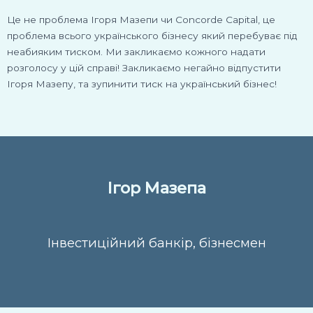
Це не проблема Ігоря Мазепи чи Concorde Capital, це
проблема всього українського бізнесу який перебуває під
неабияким тиском. Ми закликаємо кожного надати
розголосу у цій справі! Закликаємо негайно відпустити
Ігоря Мазепу, та зупинити тиск на український бізнес!
Ігор Мазепа
Інвестиційний банкір, бізнесмен