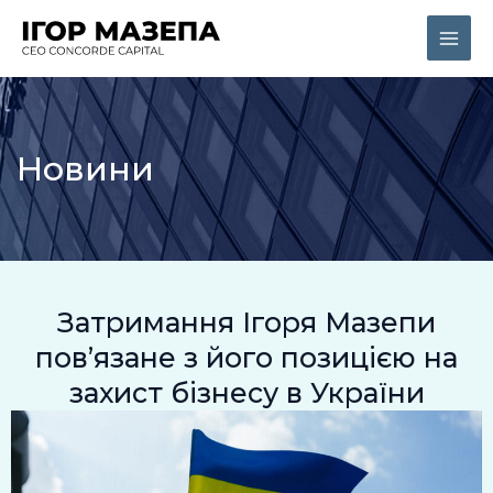
Перейти
Main
до
Men
вмісту
Новини
Затримання Ігоря Мазепи
пов’язане з його позицією на
захист бізнесу в України