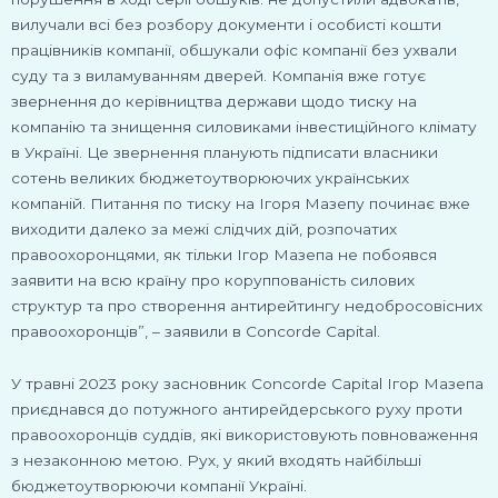
вилучали всі без розбору документи і особисті кошти
працівників компанії, обшукали офіс компанії без ухвали
суду та з виламуванням дверей. Компанія вже готує
звернення до керівництва держави щодо тиску на
компанію та знищення силовиками інвестиційного клімату
в Україні. Це звернення планують підписати власники
сотень великих бюджетоутворюючих українських
компаній. Питання по тиску на Ігоря Мазепу починає вже
виходити далеко за межі слідчих дій, розпочатих
правоохоронцями, як тільки Ігор Мазепа не побоявся
заявити на всю країну про коруппованість силових
структур та про створення антирейтингу недобросовісних
правоохоронців”, – заявили в Concorde Capital.
У травні 2023 року засновник Concorde Capital Ігор Мазепа
приєднався до потужного антирейдерського руху проти
правоохоронців суддів, які використовують повноваження
з незаконною метою. Рух, у який входять найбільші
бюджетоутворюючи компанії Україні.