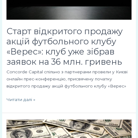
зібрав
заявок
на
36
Старт відкритого продажу
млн.
акцій футбольного клубу
гривень
«Верес»: клуб уже зібрав
заявок на 36 млн. гривень
Concorde Capital спільно з партнерами провели у Києві
онлайн прес-конференцію, присвячену початку
відкритого продажу акцій футбольного клубу «Верес»
Читати далі »
Як
локдаун
вплине