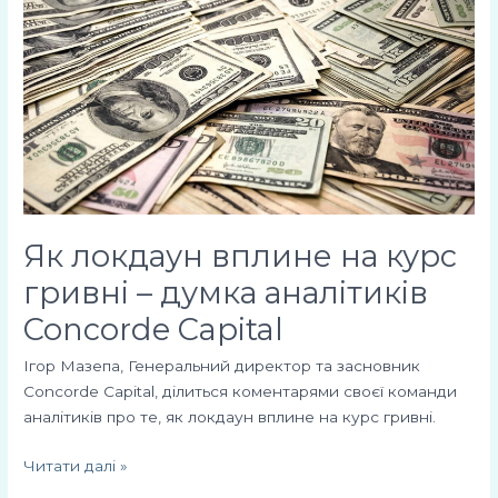
на
курс
гривні
–
думка
аналітиків
Concorde
Capital
Як локдаун вплине на курс
гривні – думка аналітиків
Concorde Capital
Ігор Мазепа, Генеральний директор та засновник
Concorde Capital, ділиться коментарями своєї команди
аналітиків про те, як локдаун вплине на курс гривні.
Читати далі »