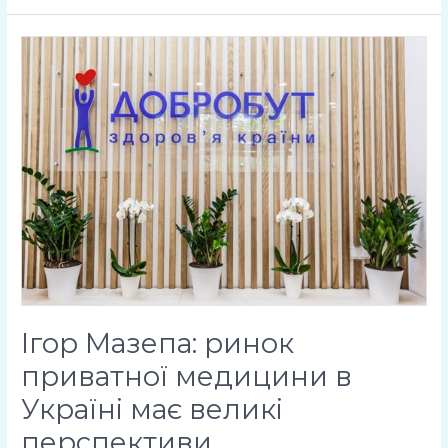
Ігор
Мазепа:
ринок
приватної
медицини
в
Україні
має
великі
перспективи
Ігор Мазепа: ринок
приватної медицини в
Україні має великі
перспективи