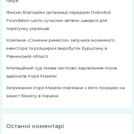
галузі
Фінські благодійні організації передали Dobrobut
Foundation шість сучасних автівок швидкої для
порятунку українців
Компанія «Сонячне ремесло» залучила іноземного
інвестора та розширює видобуток бурштину в
Рівненській області
Апеляційний суд Києва частково задовільнив позов
адвокатів Ігоря Мазепи
Затримання Ігоря Мазепи пов’язане з його позицією на
захист бізнесу в України
Останні коментарі