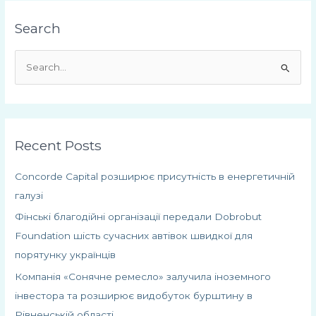
Search
Ш
у
к
а
Recent Posts
т
и
Concorde Capital розширює присутність в енергетичній
:
галузі
Фінські благодійні організації передали Dobrobut
Foundation шість сучасних автівок швидкої для
порятунку українців
Компанія «Сонячне ремесло» залучила іноземного
інвестора та розширює видобуток бурштину в
Рівненській області