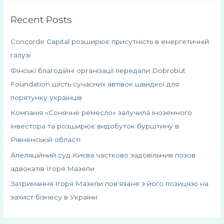
а
Recent Posts
т
и
Concorde Capital розширює присутність в енергетичній
:
галузі
Фінські благодійні організації передали Dobrobut
Foundation шість сучасних автівок швидкої для
порятунку українців
Компанія «Сонячне ремесло» залучила іноземного
інвестора та розширює видобуток бурштину в
Рівненській області
Апеляційний суд Києва частково задовільнив позов
адвокатів Ігоря Мазепи
Затримання Ігоря Мазепи пов’язане з його позицією на
захист бізнесу в України