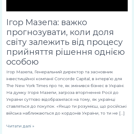
процесу
прийняття
рішення
Ігор Мазепа: важко
однією
прогнозувати, коли доля
особою
світу залежить від процесу
прийняття рішення однією
особою
Ігор Мазепа, Генеральний директор та засновник
інвестиційної компанії Concorde Capital, в інтерв’ю для
The New York Times про те, як змінився бізнес в Україні.
На думку Ігоря Мазепи, загроза вторгнення Росії до
України суттєво відобразилася на тому, як українці
ставляться до покупок. «Якщо ти розумієш, що російські
війська наближаються до кордонів України, то ти не […]
Читати далі »