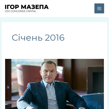
Перейти
Main
до
Men
вмісту
Січень 2016
Ігор
Мазепа