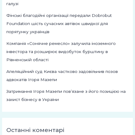
галузі
Фінські благодійні організації передали Dobrobut
Foundation шість сучасних автівок швидкої для
порятунку українців
Компанія «Сонячне ремесло» залучила іноземного
інвестора та розширює видобуток бурштину в
Рівненській області
Апеляційний суд Києва частково задовільнив позов
адвокатів Ігоря Мазепи
Затримання Ігоря Мазепи пов’язане з його позицією на
захист бізнесу в України
Останні коментарі