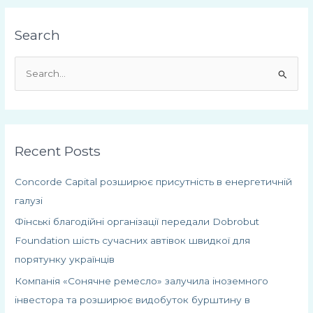
Search
Ш
у
к
а
Recent Posts
т
и
Concorde Capital розширює присутність в енергетичній
:
галузі
Фінські благодійні організації передали Dobrobut
Foundation шість сучасних автівок швидкої для
порятунку українців
Компанія «Сонячне ремесло» залучила іноземного
інвестора та розширює видобуток бурштину в