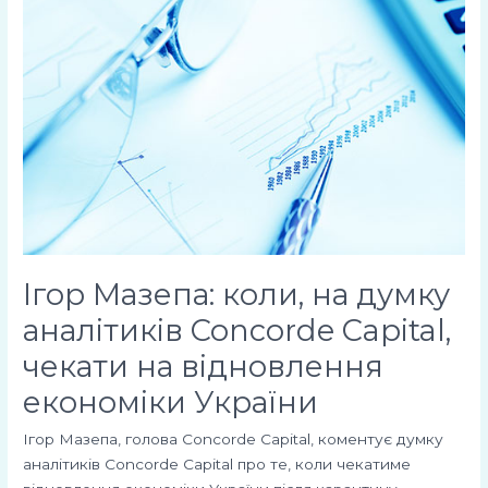
коли,
на
думку
аналітиків
Concorde
Capital,
чекати
на
відновлення
економіки
України
Ігор Мазепа: коли, на думку
аналітиків Concorde Capital,
чекати на відновлення
економіки України
Ігор Мазепа, голова Concorde Capital, коментує думку
аналітиків Concorde Capital про те, коли чекатиме