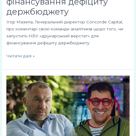
фінансування дефіциту
держбюджету
Ігор Мазепа, Генеральний директор Concorde Capital,
про коментарі своєї команди аналітиків щодо того, чи
запустить НБУ «друкарський верстат» для
фінансування дефіциту держбюджету
Читати далі »
Ігор
Мазепа
та
Гарік
Корогодський
поговорять
про
бізнес
та