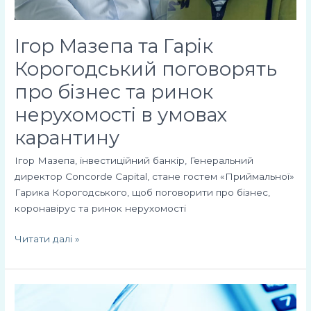
ринок
нерухомості
Ігор Мазепа та Гарік
в
умовах
Корогодський поговорять
карантину
про бізнес та ринок
нерухомості в умовах
карантину
Ігор Мазепа, інвестиційний банкір, Генеральний
директор Concorde Capital, стане гостем «Приймальної»
Гарика Корогодського, щоб поговорити про бізнес,
коронавірус та ринок нерухомості
Читати далі »
Ігор
Мазепа: