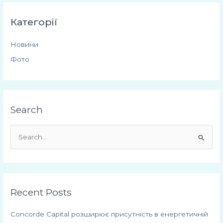
Категорії
Новини
Фото
Search
Ш
у
к
а
Recent Posts
т
и
Concorde Capital розширює присутність в енергетичній
: