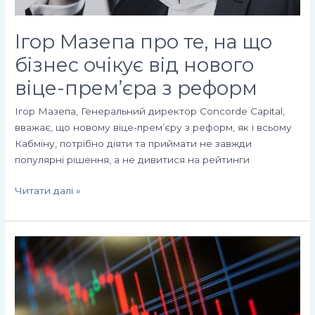
нового
віце-
Ігор Мазепа про те, на що
прем’єра
з
бізнес очікує від нового
реформ
віце-прем’єра з реформ
Ігор Мазепа, Генеральний директор Concorde Capital,
вважає, що новому віце-прем’єру з реформ, як і всьому
Кабміну, потрібно діяти та приймати не завжди
популярні рішення, а не дивитися на рейтинги
Читати далі »
Ігор
Мазепа:
ця
криза
не