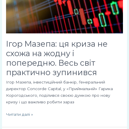
схожа
на
жодну
і
попередню.
Весь
Ігор Мазепа: ця криза не
світ
практично
схожа на жодну і
зупинився
попередню. Весь світ
практично зупинився
Ігор Мазепа, інвестиційний банкір, Генеральний
директор Concorde Capital, у «Приймальній» Гарика
Корогодського, поділився своєю думкою про нову
кризу і що важливо робити зараз
Читати далі »