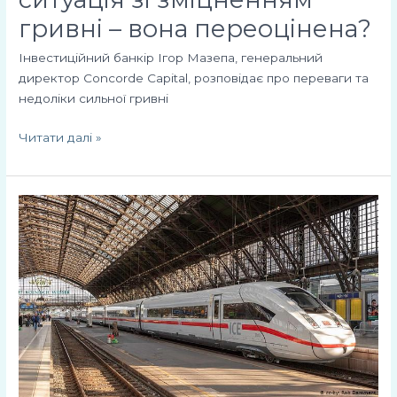
гривні – вона переоцінена?
Інвестиційний банкір Ігор Мазепа, генеральний
директор Concorde Capital, розповідає про переваги та
недоліки сильної гривні
Читати далі »
Ігор
Мазепа:
Deutsche
Bahn
може
допомогти
Укрзалізниці
стати
ефективною
компанією