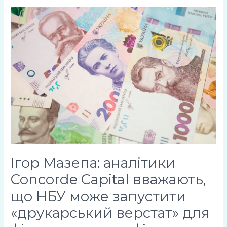
Ігор
Мазепа:
аналітики
Concorde
Capital
вважають,
що
НБУ
може
запустити
«друкарський
верстат»
для
Ігор Мазепа: аналітики
фінансування
дефіциту
Concorde Capital вважають,
держбюджету
що НБУ може запустити
«друкарський верстат» для