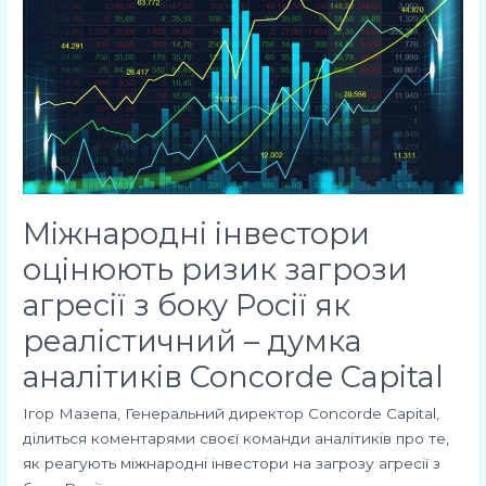
оцінюють
ризик
загрози
агресії
з
боку
Росії
як
реалістичний
Міжнародні інвестори
–
думка
оцінюють ризик загрози
аналітиків
агресії з боку Росії як
Concorde
Capital
реалістичний – думка
аналітиків Concorde Capital
Ігор Мазепа, Генеральний директор Concorde Capital,
ділиться коментарями своєї команди аналітиків про те,
як реагують міжнародні інвестори на загрозу агресії з