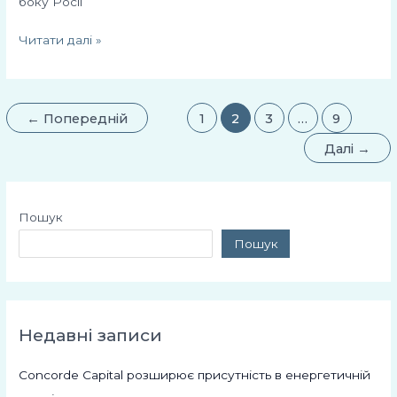
боку Росії
Читати далі »
←
Попередній
1
2
3
…
9
Далі
→
Пошук
Пошук
Недавні записи
Concorde Capital розширює присутність в енергетичній