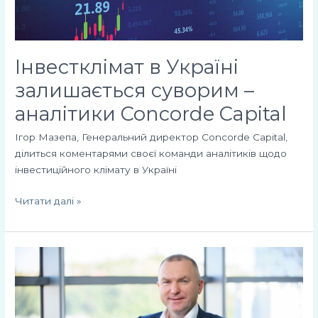
Concorde
Capital
Інвестклімат в Україні
залишається суворим –
аналітики Concorde Capital
Ігор Мазепа, Генеральний директор Concorde Capital,
ділиться коментарями своєї команди аналітиків щодо
інвестиційного клімату в Україні
Читати далі »
У
що
інвестувати
у