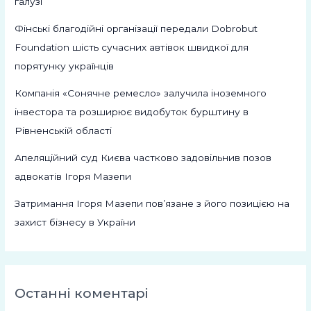
галузі
Фінські благодійні організації передали Dobrobut
Foundation шість сучасних автівок швидкої для
порятунку українців
Компанія «Сонячне ремесло» залучила іноземного
інвестора та розширює видобуток бурштину в
Рівненській області
Апеляційний суд Києва частково задовільнив позов
адвокатів Ігоря Мазепи
Затримання Ігоря Мазепи пов’язане з його позицією на
захист бізнесу в України
Останні коментарі