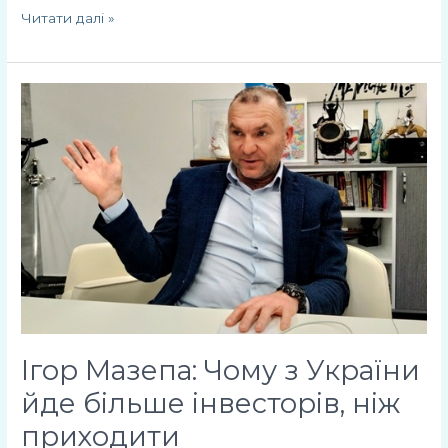
Читати далі »
Ігор
Мазепа:
Чому
з
України
йде
більше
інвесторів,
ніж
приходити
Ігор Мазепа: Чому з України
йде більше інвесторів, ніж
приходити