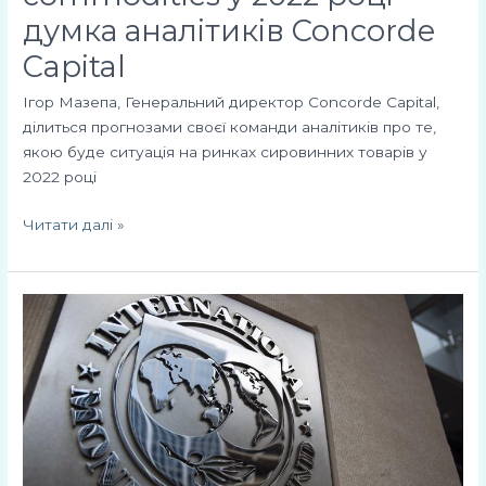
думка аналітиків Concorde
Capital
Ігор Мазепа, Генеральний директор Concorde Capital,
ділиться прогнозами своєї команди аналітиків про те,
якою буде ситуація на ринках сировинних товарів у
2022 році
Читати далі »
Перспективи
отримання
Україною
наступних
траншів
МВФ
–
вкрай