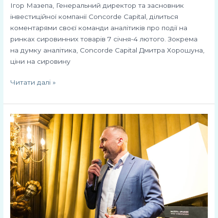
Ігор Мазепа, Генеральний директор та засновник
інвестиційної компанії Concorde Capital, ділиться
коментарями своєї команди аналітиків про події на
ринках сировинних товарів 7 січня-4 лютого. Зокрема
на думку аналітика, Concorde Capital Дмитра Хорошуна,
ціни на сировину
Читати далі »
Mazepa
Awards:
Старт
голосування
за
найкращих