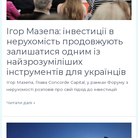
найзрозуміліших
інструментів
для
українців
Ігор Мазепа: інвестиції в
нерухомість продовжують
залишатися одним із
найзрозуміліших
інструментів для українців
Ігор Мазепа, Глава Concorde Capital, у рамках Форуму з
нерухомості розповів про свій підхід до інвестицій
Читати далі »
Події
на