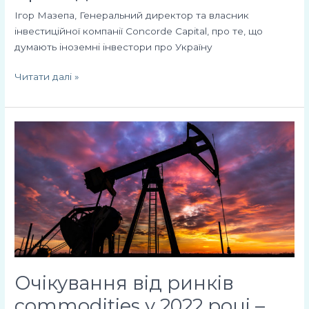
Ігор Мазепа, Генеральний директор та власник
інвестиційної компанії Concorde Capital, про те, що
думають іноземні інвестори про Україну
Читати далі »
Очікування
від
ринків
commodities
у
2022
році
–
думка
аналітиків
Очікування від ринків
Concorde
commodities у 2022 році –
Capital