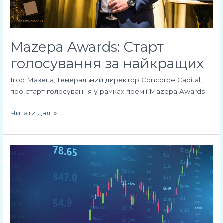
Mazepa Awards: Старт
голосування за найкращих
Ігор Мазепа, Генеральний директор Concorde Capital,
про старт голосування у рамках премії Mazepa Awards
Читати далі »
Інвестклімат
в
Україні
залишається
суворим
–
аналітики