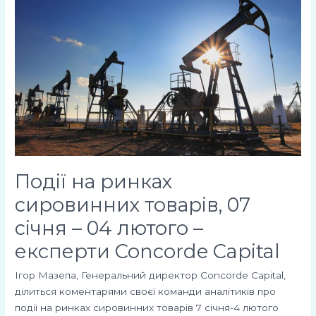
ринках
сировинних
товарів,
07
січня
–
04
лютого
–
експерти
Concorde
Події на ринках
Capital
сировинних товарів, 07
січня – 04 лютого –
експерти Concorde Capital
Ігор Мазепа, Генеральний директор Concorde Capital,
ділиться коментарями своєї команди аналітиків про
події на ринках сировинних товарів 7 січня-4 лютого