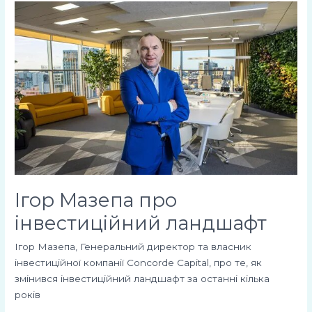
Ігор
Мазепа
про
інвестиційний
ландшафт
Ігор Мазепа про
інвестиційний ландшафт
Ігор Мазепа, Генеральний директор та власник
інвестиційної компанії Concorde Capital, про те, як
змінився інвестиційний ландшафт за останні кілька
років