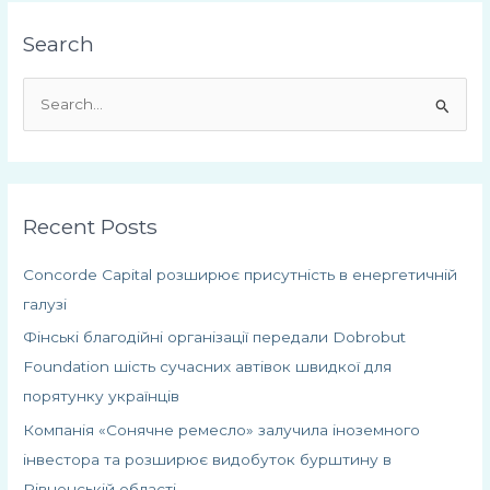
Search
Ш
у
к
а
Recent Posts
т
и
Concorde Capital розширює присутність в енергетичній
:
галузі
Фінські благодійні організації передали Dobrobut
Foundation шість сучасних автівок швидкої для
порятунку українців
Компанія «Сонячне ремесло» залучила іноземного
інвестора та розширює видобуток бурштину в
Рівненській області